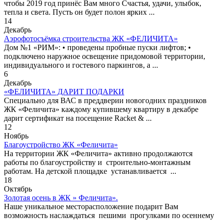
чтобы 2019 год принёс Вам много Счастья, удачи, улыбок,
тепла и света. Пусть он будет полон ярких ...
14
Декабрь
Аэрофотосъёмка строительства ЖК «ФЕЛИЧИТА»
Дом №1 «РИМ»: • проведены пробные пуски лифтов; •
подключено наружное освещение придомовой территории,
индивидуального и гостевого паркингов, а ...
6
Декабрь
«ФЕЛИЧИТА» ДАРИТ ПОДАРКИ
Специально для ВАС в преддверии новогодних праздников
ЖК «Феличита» каждому купившему квартиру в декабре
дарит сертификат на посещение Racket & ...
12
Ноябрь
Благоустройство ЖК «Феличита»
На территории ЖК «Феличита» активно продолжаются
работы по благоустройству и строительно-монтажным
работам. На детской площадке устанавливается ...
18
Октябрь
Золотая осень в ЖК » Феличита».
Наше уникальное месторасположение подарит Вам
возможность наслаждаться пешими прогулками по осеннему