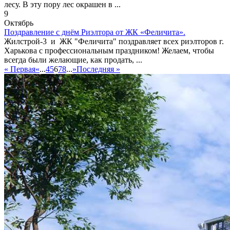
лесу. В эту пору лес окрашен в ...
9
Октябрь
Поздравление с днём Риэлтора от ЖК «Феличита».
Жилстрой-3 и ЖК "Феличита" поздравляет всех риэлторов г.
Харькова с профессиональным праздником! Желаем, чтобы
всегда были желающие, как продать, ...
« Первая
«
...
4
5
6
7
8
...
»
Последняя »